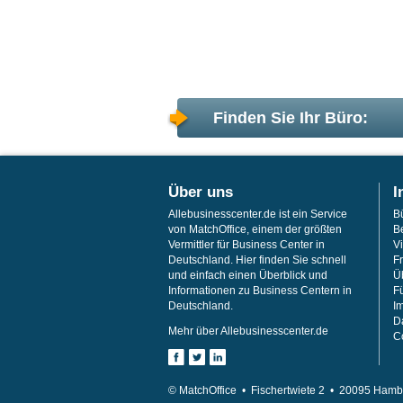
Finden Sie Ihr Büro:
Über uns
I
Allebusinesscenter.de ist ein Service
B
von MatchOffice, einem der größten
B
Vermittler für Business Center in
Vi
Deutschland. Hier finden Sie schnell
F
und einfach einen Überblick und
Ü
Informationen zu Business Centern in
F
Deutschland.
I
D
Mehr über Allebusinesscenter.de
C
© MatchOffice •
Fischertwiete 2 •
20095
Hamb