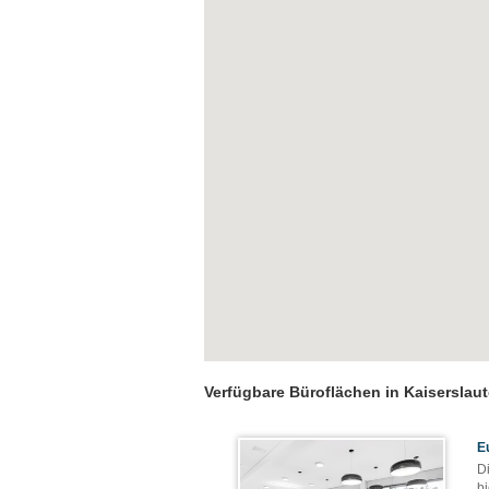
Verfügbare Büroflächen in Kaiserslau
E
Di
b