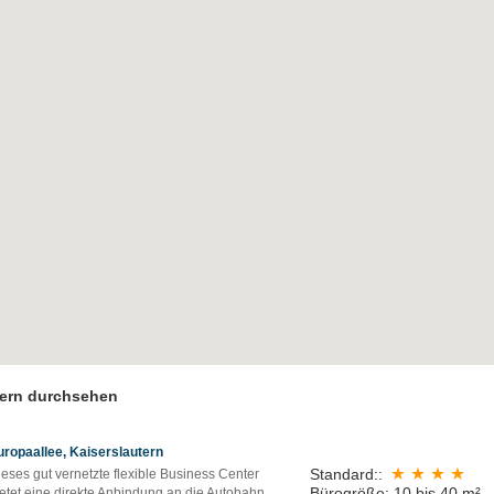
tern durchsehen
uropaallee, Kaiserslautern
Standard::
eses gut vernetzte flexible Business Center
Bürogröße: 10 bis 40 m²
ietet eine direkte Anbindung an die Autobahn