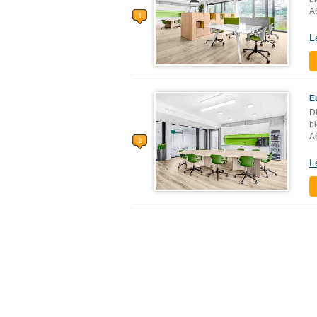
A6
L
E
Di
b
A6
L