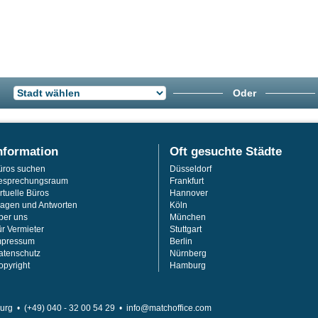
Oder
nformation
Oft gesuchte Städte
üros suchen
Düsseldorf
esprechungsraum
Frankfurt
rtuelle Büros
Hannover
ragen und Antworten
Köln
ber uns
München
ür Vermieter
Stuttgart
mpressum
Berlin
atenschutz
Nürnberg
opyright
Hamburg
urg •
(+49) 040 - 32 00 54 29 •
info@matchoffice.com