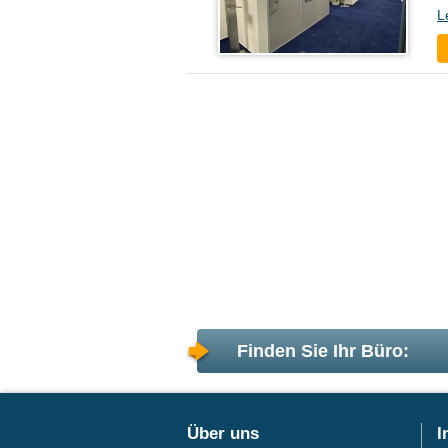
L
Finden Sie Ihr Büro:
Über uns
I