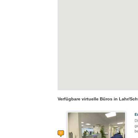
Verfügbare virtuelle Büros in Lahr/S
E
D
g
be